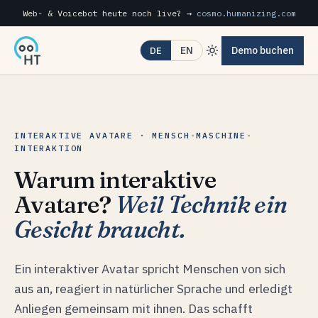
Web- & Voicebot heute noch live? →
cosmo.humanizing.com
Demo buchen
EN
DE
INTERAKTIVE AVATARE · MENSCH-MASCHINE-
INTERAKTION
Warum interaktive
Avatare?
Weil Technik ein
Gesicht braucht.
Ein interaktiver Avatar spricht Menschen von sich
aus an, reagiert in natürlicher Sprache und erledigt
Anliegen gemeinsam mit ihnen. Das schafft