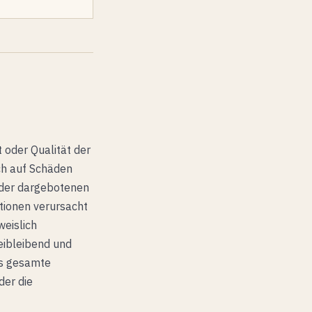
t oder Qualität der
ch auf Schäden
g der dargebotenen
tionen verursacht
weislich
reibleibend und
das gesamte
der die