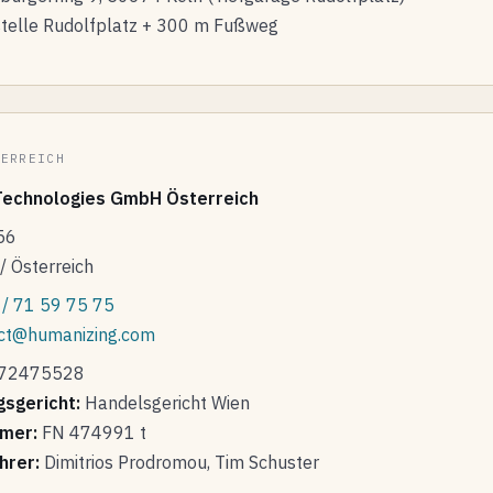
telle Rudolfplatz + 300 m Fußweg
TERREICH
Technologies GmbH Österreich
56
/ Österreich
/ 71 59 75 75
ct@humanizing.com
72475528
gsgericht:
Handelsgericht Wien
mer:
FN 474991 t
hrer:
Dimitrios Prodromou, Tim Schuster