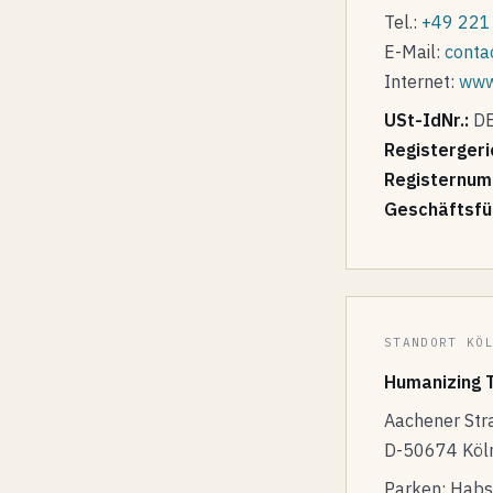
Tel.:
+49 221 
E-Mail:
conta
Internet:
www
USt-IdNr.:
DE
Registergeri
Registernum
Geschäftsfü
STANDORT KÖ
Humanizing 
Aachener Str
D-50674 Köln
Parken: Habs