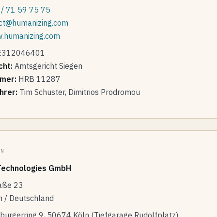
/ 71 59 75 75
ct@humanizing.com
.humanizing.com
312046401
cht:
Amtsgericht Siegen
mer:
HRB 11287
hrer:
Tim Schuster, Dimitrios Prodromou
LN
Technologies GmbH
aße 23
 / Deutschland
burgerring 9, 50674 Köln (Tiefgarage Rudolfplatz)