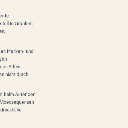
ente,
tellte Grafiken,
en,
zten Marken- und
igen
er. Allein
en nicht durch
in beim Autor der
, Videosequenzen
sdrückliche