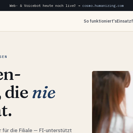
Web- & Voicebot heute noch live? →
cosmo.humanizing.com
So funktioniert's
Einsatz
SEN
en-
, die
nie
t.
für die Filiale — FI-unterstützt