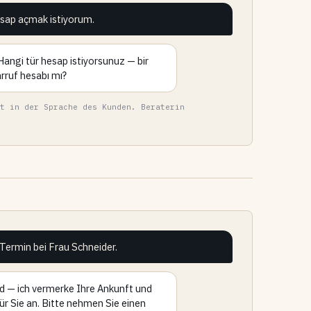
esap açmak istiyorum.
angi tür hesap istiyorsunuz — bir
arruf hesabı mı?
t in der Sprache des Kunden. Beraterin
Termin bei Frau Schneider.
nd — ich vermerke Ihre Ankunft und
für Sie an. Bitte nehmen Sie einen