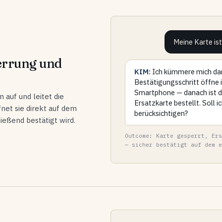
Meine Karte ist
errung und
KIM:
Ich kümmere mich dar
Bestätigungsschritt öffne i
Smartphone — danach ist di
 auf und leitet die
Ersatzkarte bestellt. Soll 
net sie direkt auf dem
berücksichtigen?
eßend bestätigt wird.
Outcome: Karte gesperrt, Ers
— sicher bestätigt auf dem e