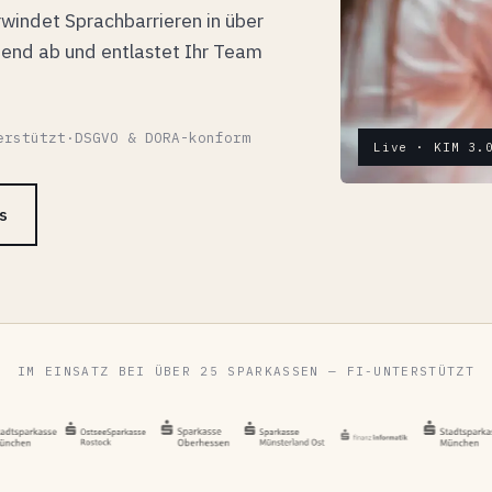
rwindet Sprachbarrieren in über
ßend ab und entlastet Ihr Team
erstützt
·
DSGVO & DORA-konform
Live · KIM 3.
s
IM EINSATZ BEI ÜBER 25 SPARKASSEN — FI-UNTERSTÜTZT