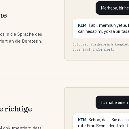
Merhaba, bir h
ne
KIM:
Tabii, memnuniyetle. H
cari hesap mı, yoksa bir tas
os in die Sprache des
ert an die Beraterin.
Outcome: Vorgespräch komplet
übernimmt informiert.
Ich habe einen 
e richtige
KIM:
Schön, dass Sie da si
rufe Frau Schneider direkt 
M dokumentiert, dass