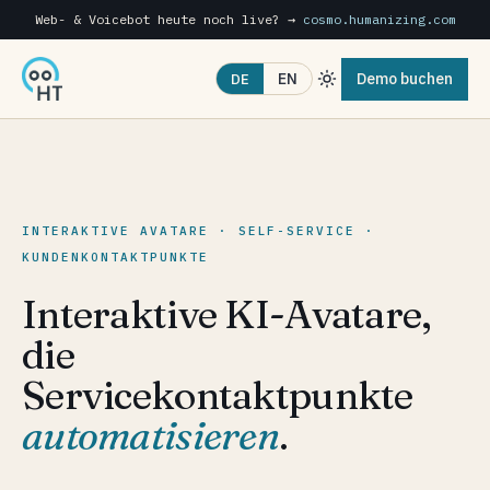
Web- & Voicebot heute noch live? →
cosmo.humanizing.com
Demo buchen
EN
DE
INTERAKTIVE AVATARE · SELF-SERVICE ·
KUNDENKONTAKTPUNKTE
Interaktive KI-Avatare,
die
Servicekontaktpunkte
automatisieren
.