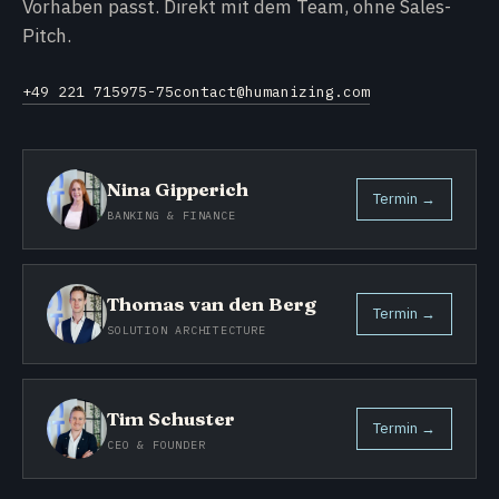
Vorhaben passt. Direkt mit dem Team, ohne Sales-
Pitch.
+49 221 715975-75
contact@humanizing.com
Nina Gipperich
Termin →
BANKING & FINANCE
Thomas van den Berg
Termin →
SOLUTION ARCHITECTURE
Tim Schuster
Termin →
CEO & FOUNDER