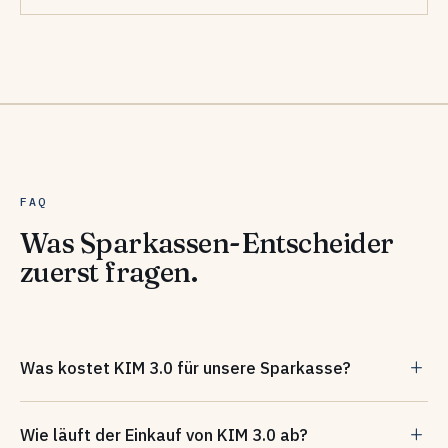
FAQ
Was Sparkassen-Entscheider
zuerst fragen.
Was kostet KIM 3.0 für unsere Sparkasse?
Für Sparkassen gilt ein Vorzugspreis: Über die Finanz
Wie läuft der Einkauf von KIM 3.0 ab?
Informatik verhandelt, liegt die Basislizenz inklusive Support