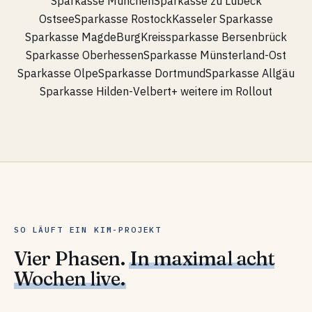
Sparkasse München
Sparkasse zu Lübeck
OstseeSparkasse Rostock
Kasseler Sparkasse
Sparkasse MagdeBurg
Kreissparkasse Bersenbrück
Sparkasse Oberhessen
Sparkasse Münsterland-Ost
Sparkasse Olpe
Sparkasse Dortmund
Sparkasse Allgäu
Sparkasse Hilden-Velbert
+ weitere im Rollout
SO LÄUFT EIN KIM-PROJEKT
Vier Phasen.
In maximal acht
Wochen live.