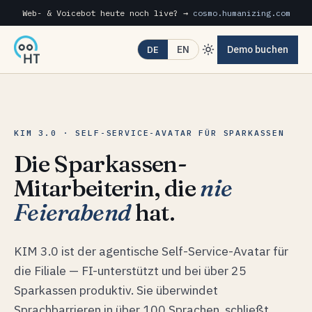
Web- & Voicebot heute noch live? →
cosmo.humanizing.com
Demo buchen
EN
DE
KIM 3.0 · SELF-SERVICE-AVATAR FÜR SPARKASSEN
Die Sparkassen-
Mitarbeiterin, die
nie
Feierabend
hat.
KIM 3.0 ist der agentische Self-Service-Avatar für
die Filiale — FI-unterstützt und bei über 25
Sparkassen produktiv. Sie überwindet
Sprachbarrieren in über 100 Sprachen, schließt