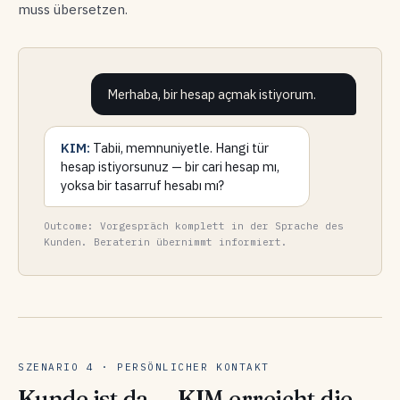
muss übersetzen.
Merhaba, bir hesap açmak istiyorum.
KIM:
Tabii, memnuniyetle. Hangi tür
hesap istiyorsunuz — bir cari hesap mı,
yoksa bir tasarruf hesabı mı?
Outcome: Vorgespräch komplett in der Sprache des
Kunden. Beraterin übernimmt informiert.
SZENARIO 4 · PERSÖNLICHER KONTAKT
Kunde ist da — KIM erreicht die