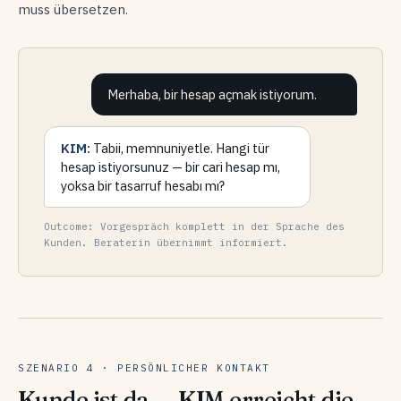
muss übersetzen.
Merhaba, bir hesap açmak istiyorum.
KIM:
Tabii, memnuniyetle. Hangi tür
hesap istiyorsunuz — bir cari hesap mı,
yoksa bir tasarruf hesabı mı?
Outcome: Vorgespräch komplett in der Sprache des
Kunden. Beraterin übernimmt informiert.
SZENARIO 4 · PERSÖNLICHER KONTAKT
Kunde ist da — KIM erreicht die