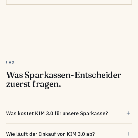
FAQ
Was Sparkassen-Entscheider
zuerst fragen.
Was kostet KIM 3.0 für unsere Sparkasse?
Für Sparkassen gilt ein Vorzugspreis: Über die Finanz
Wie läuft der Einkauf von KIM 3.0 ab?
Informatik verhandelt, liegt die Basislizenz inklusive Support