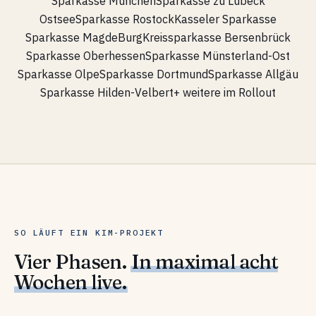
Sparkasse München
Sparkasse zu Lübeck
OstseeSparkasse Rostock
Kasseler Sparkasse
Sparkasse MagdeBurg
Kreissparkasse Bersenbrück
Sparkasse Oberhessen
Sparkasse Münsterland-Ost
Sparkasse Olpe
Sparkasse Dortmund
Sparkasse Allgäu
Sparkasse Hilden-Velbert
+ weitere im Rollout
SO LÄUFT EIN KIM-PROJEKT
Vier Phasen.
In maximal acht
Wochen live.