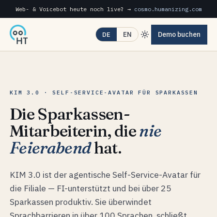
Web- & Voicebot heute noch live? →
cosmo.humanizing.com
Demo buchen
EN
DE
KIM 3.0 · SELF-SERVICE-AVATAR FÜR SPARKASSEN
Die Sparkassen-
Mitarbeiterin, die
nie
Feierabend
hat.
KIM 3.0 ist der agentische Self-Service-Avatar für
die Filiale — FI-unterstützt und bei über 25
Sparkassen produktiv. Sie überwindet
Sprachbarrieren in über 100 Sprachen, schließt