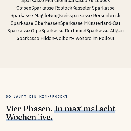
Sparkasse München
Sparkasse zu Lübeck
OstseeSparkasse Rostock
Kasseler Sparkasse
Sparkasse MagdeBurg
Kreissparkasse Bersenbrück
Sparkasse Oberhessen
Sparkasse Münsterland-Ost
Sparkasse Olpe
Sparkasse Dortmund
Sparkasse Allgäu
Sparkasse Hilden-Velbert
+ weitere im Rollout
SO LÄUFT EIN KIM-PROJEKT
Vier Phasen.
In maximal acht
Wochen live.