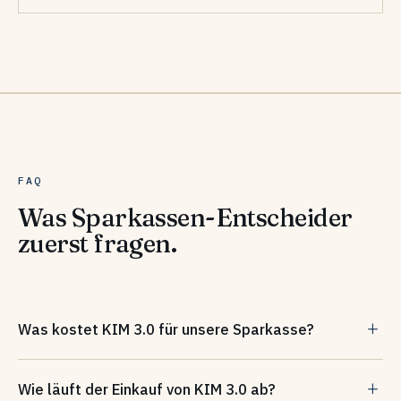
FAQ
Was Sparkassen-Entscheider
zuerst fragen.
Was kostet KIM 3.0 für unsere Sparkasse?
Für Sparkassen gilt ein Vorzugspreis: Über die Finanz
Wie läuft der Einkauf von KIM 3.0 ab?
Informatik verhandelt, liegt die Basislizenz inklusive Support