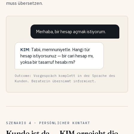
muss übersetzen.
Merhaba, bir hesap açmak istiyorum.
KIM:
Tabii, memnuniyetle. Hangi tür
hesap istiyorsunuz — bir cari hesap mı,
yoksa bir tasarruf hesabı mı?
Outcome: Vorgespräch komplett in der Sprache des
Kunden. Beraterin übernimmt informiert.
SZENARIO 4 · PERSÖNLICHER KONTAKT
Kunde ist da — KIM erreicht die