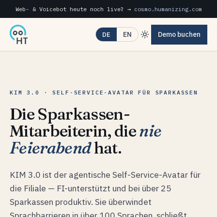
Web- & Voicebot heute noch live? →
cosmo.humanizing.com
Demo buchen
EN
DE
KIM 3.0 · SELF-SERVICE-AVATAR FÜR SPARKASSEN
Die Sparkassen-
Mitarbeiterin, die
nie
Feierabend
hat.
KIM 3.0 ist der agentische Self-Service-Avatar für
die Filiale — FI-unterstützt und bei über 25
Sparkassen produktiv. Sie überwindet
Sprachbarrieren in über 100 Sprachen, schließt